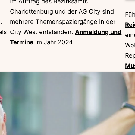
Im Auftrag des Bezirksamts
Charlottenburg und der AG City sind
Füh
.
mehrere Themenspaziergänge in der
Rei
als
City West entstanden.
Anmeldung und
ein
Termine
im Jahr 2024
Woh
Rep
Mu