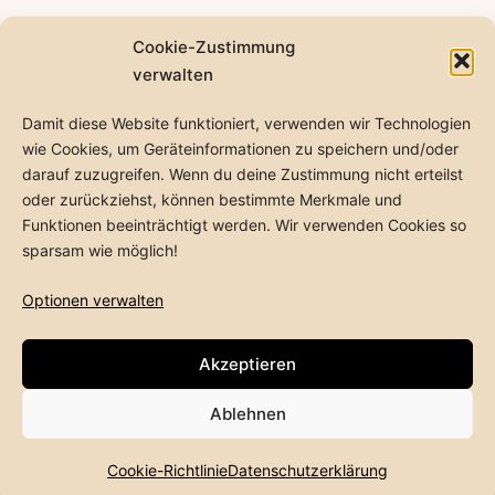
Cookie-Zustimmung
verwalten
E-
Linkedin
Instagram
Wikipedia
Damit diese Website funktioniert, verwenden wir Technologien
Mail
www.text-der-stadt.de
Impressum
wie Cookies, um Geräteinformationen zu speichern und/oder
darauf zuzugreifen. Wenn du deine Zustimmung nicht erteilst
Cookie-Richtlinie (EU)
oder zurückziehst, können bestimmte Merkmale und
Funktionen beeinträchtigt werden. Wir verwenden Cookies so
sparsam wie möglich!
MICHAEL BIENERT
Optionen verwalten
Datenschutzerklärung
Akzeptieren
Stolz präsentiert von
WordPress
.
Ablehnen
Cookie-Richtlinie
Datenschutzerklärung
Dark Mode: