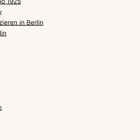
no 1925
y
ieren in Berlin
lin
n