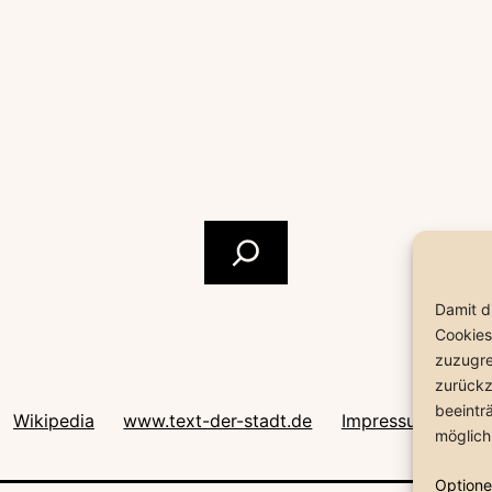
Suchen
Damit d
Cookies
zuzugre
zurückz
beeintr
nstagram
Wikipedia
www.text-der-stadt.de
Impressum
Coo
möglich
Optione