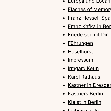
Europa und Locar
Flashes of Memor
Franz Hessel: Spaz
Franz Kafka in Ber
Friede sei mit Dir
Führungen
Haselhorst
Impressum
Irmgard Keun
Karol Rathaus
Kästner in Dresde
Kästners Berlin
Kleist in Berlin
Leibnıꜩstraße