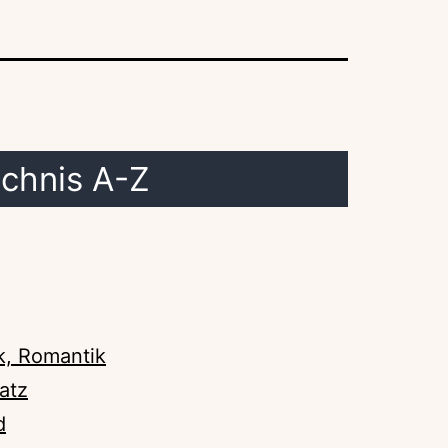
ichnis A-Z
k, Romantik
atz
d