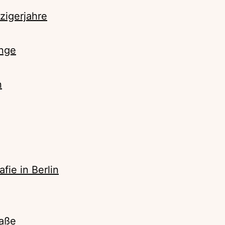
zigerjahre
änge
n
fie in Berlin
raße