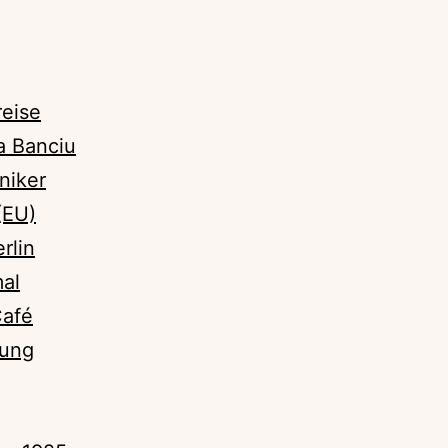
eise
 Banciu
niker
(EU)
rlin
al
Café
rung